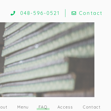
048-596-0521
Contact
out
Menu
FAQ
Access
Contact